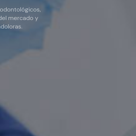
odontológicos,
 del mercado y
ndoloras.