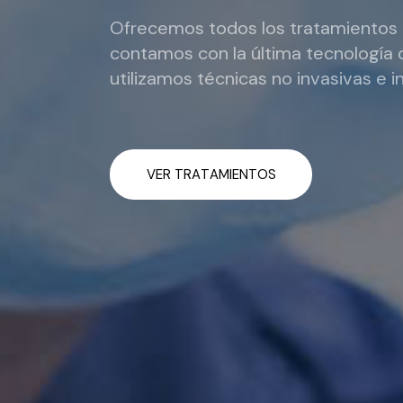
Ofrecemos todos los tratamientos 
contamos con la última tecnología
utilizamos técnicas no invasivas e i
V
E
R
T
R
A
T
A
M
I
E
N
T
O
S