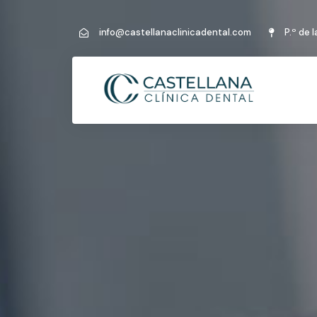
info@castellanaclinicadental.com
P.º de 