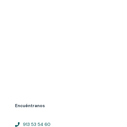
Encuéntranos
913 53 54 60