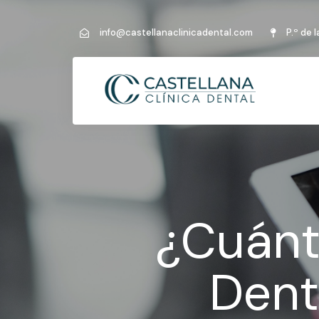
info@castellanaclinicadental.com
P.º de 
¿Cuánt
Dent