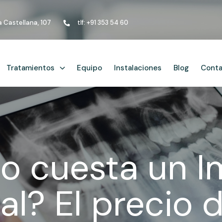
la Castellana, 107
tlf: +91 353 54 60
Tratamientos
Equipo
Instalaciones
Blog
Cont
o cuesta un I
al? El precio d