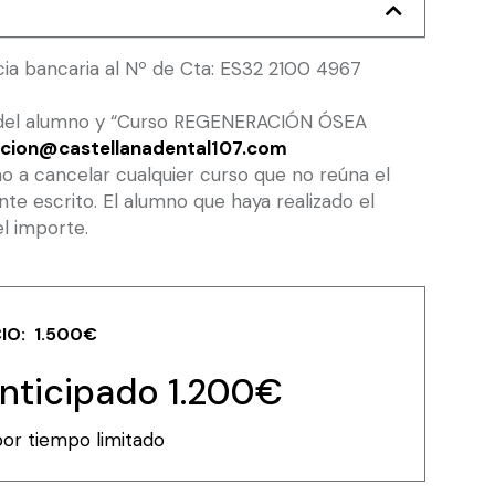
cia bancaria al Nº de Cta: ES32 2100 4967
os del alumno y “Curso REGENERACIÓN ÓSEA
cion@castellanadental107.com
ho a cancelar cualquier curso que no reúna el
e escrito. El alumno que haya realizado el
el importe.
IO: 1.500€
anticipado 1.200€
or tiempo limitado