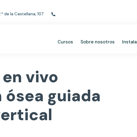
.º de la Castellana, 107
tlf: +91 353 54 60
Cursos
Sobre nosotros
Instal
 en vivo
 ósea guiada
ertical