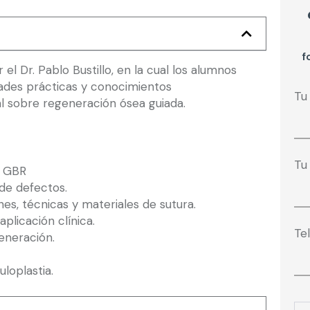
f
 el Dr. Pablo Bustillo, en la cual los alumnos
idades prácticas y conocimientos
Tu
al sobre regeneración ósea guiada.
Tu
l GBR
n de defectos.
nes, técnicas y materiales de sutura.
plicación clínica.
Te
eneración.
loplastia.