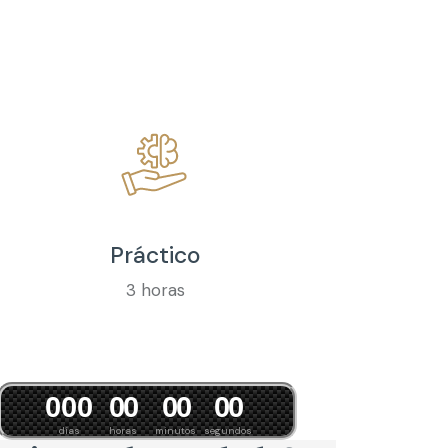
Práctico
3 horas
0
0
0
0
0
0
0
0
0
días
horas
minutos
segundos